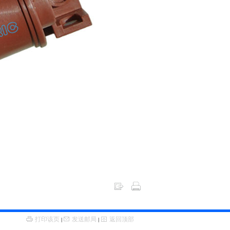
打印该页
发送邮局
返回顶部
|
|