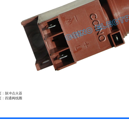
页：脉冲点火器
页：四通阀线圈