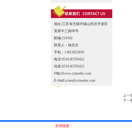
地址:
江苏省无锡市锡山经济开发区
芙蓉中三路99号
邮编:
214192
联系人：
钱先生
手机：
13812023618
电话:
0510-83783422
传真:
0510-83783422
Http://
www.ccinoelec.com
E-mail:
ccino@ccinoelec.com
上一
下一
友情链接：