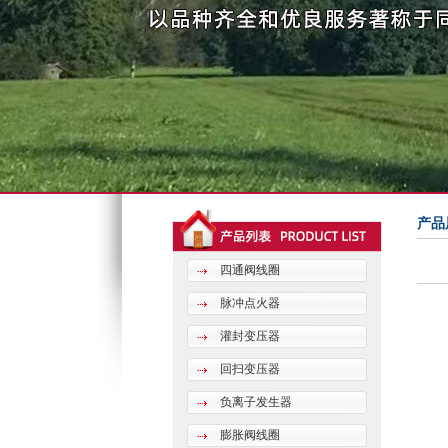
产品
四通阀线圈
脉冲点火器
灌封变压器
回扫变压器
负离子发生器
膨胀阀线圈